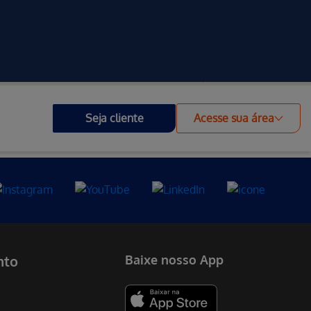
Investidores
Outros Portais
Acessibilidade
Seja cliente
Acesse sua área
nto
Baixe nosso App