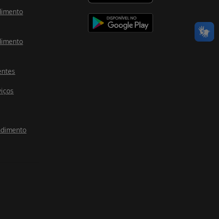
dimento
dimento
entes
viços
ndimento