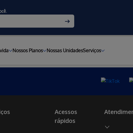
ocê.
vida
Nossos Planos
Nossas Unidades
Serviços
iços
Acessos
Atendime
rápidos