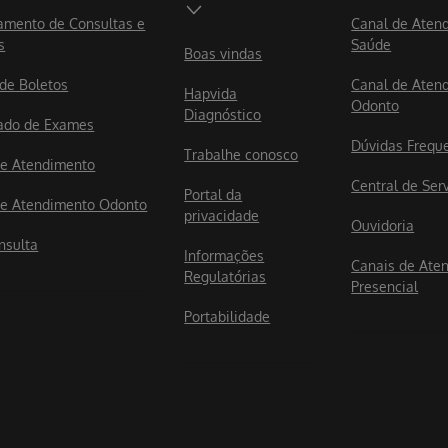
mento de Consultas e
Canal de Aten
s
Saúde
Boas vindas
 de Boletos
Canal de Aten
Hapvida
Odonto
Diagnóstico
ado de Exames
Dúvidas Frequ
Trabalhe conosco
e Atendimento
Central de Ser
Portal da
e Atendimento Odonto
privacidade
Ouvidoria
nsulta
Informações
Canais de Ate
Regulatórias
Presencial
Portabilidade