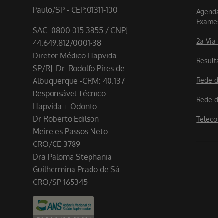
Paulo/SP - CEP:01311-100
Agenda
Exame
SAC: 0800 015 3855 / CNPJ:
2a Via
44.649.812/0001-38
Diretor Médico Hapvida
Result
SP/RJ: Dr. Rodolfo Pires de
Albuquerque -CRM: 40.137
Rede d
Responsável Técnico
Rede d
Hapvida + Odonto:
Dr Roberto Edilson
Teleco
Meireles Passos Neto -
CRO/CE 3789
Dra Paloma Stephania
Guilhermina Prado de Sá -
CRO/SP 165345